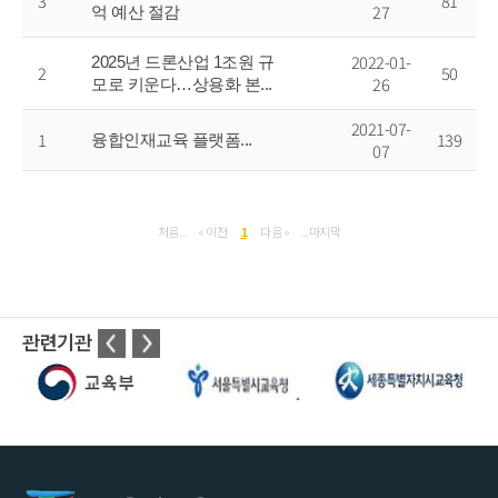
3
81
27
억 예산 절감
2022-01-
2025년 드론산업 1조원 규
2
50
26
모로 키운다…상용화 본...
2021-07-
1
139
융합인재교육 플랫폼...
07
처음...
« 이전
다음 »
...마지막
1
관련기관