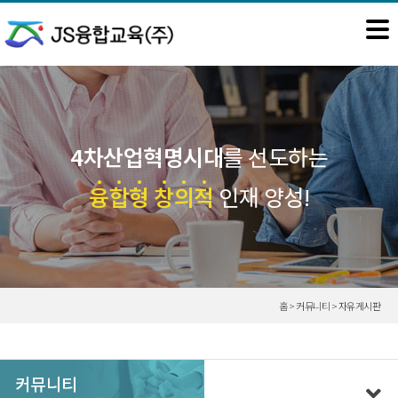
4차산업혁명시대
를 선도하는
융
합
형
창
의
적
인재 양성!
홈 > 커뮤니티 > 자유게시판